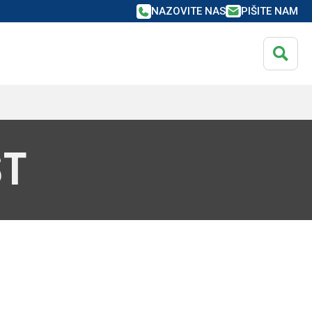
NAZOVITE NAS
PIŠITE NAM
NCIRANJE ZA
OVNE KUPCE
NCIRANJE ZA
anciranje
OVNE KUPCE
iguranje
ST
anciranje
iguranje