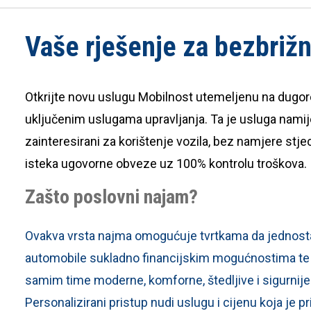
Posebne ponude Dacia Eco-G
Vaše rješenje za bezbriž
Dacia servis
Otkrijte novu uslugu Mobilnost utemeljenu na dug
uključenim uslugama upravljanja. Ta je usluga namij
zainteresirani za korištenje vozila, bez namjere stj
isteka ugovorne obveze uz 100% kontrolu troškova.​
Zašto poslovni najam?
Ovakva vrsta najma omogućuje tvrtkama da jednosta
automobile sukladno financijskim mogućnostima te d
samim time moderne, komforne, štedljive i sigurnije
Personalizirani pristup nudi uslugu i cijenu koja je