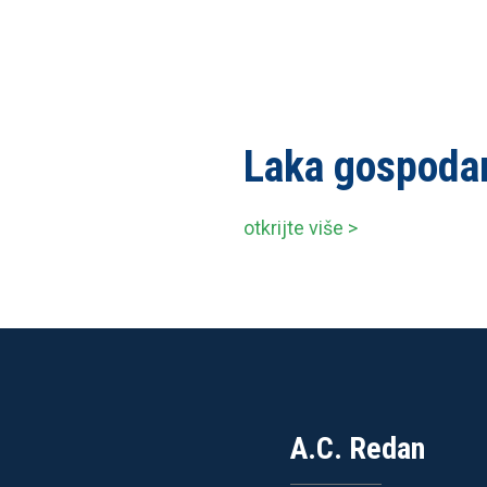
Laka gospodar
otkrijte više >
A.C. Redan