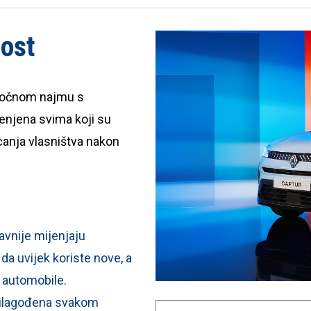
nost
oročnom najmu s
enjena svima koji su
ecanja vlasništva nakon
vnije mijenjaju
a uvijek koriste nove, a
 automobile.
 prilagođena svakom