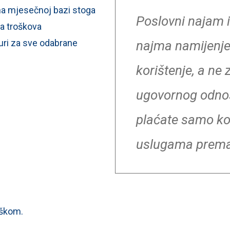
 na mjesečnoj bazi stoga
Poslovni najam il
la troškova
uri za sve odabrane
najma namijenjen
korištenje, a ne
ugovornog odnos
plaćate samo kor
uslugama prema
oškom.