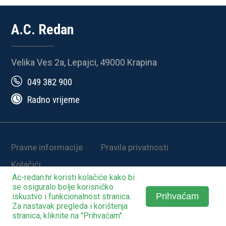
A.C. Redan
Velika Ves 2a, Lepajci, 49000 Krapina
049 382 900
Radno vrijeme
Pravne informacije
Pravila privatnosti
Kolačići
Ac-redan.hr koristi
kolačiće
kako bi
© 2025-2026. | Development by
STO2
se osiguralo bolje korisničko
Prihvaćam
iskustvo i funkcionalnost stranica.
Za nastavak pregleda i korištenja
stranica, kliknite na "Prihvaćam".