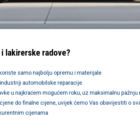
i lakirerske radove?
ri koriste samo najbolju opremu i materijale
industriji automobilske reparacije
avke u najkraćem mogućem roku, uz maksimalnu pažnju n
cjene do finalne cijene, uvijek ćemo Vas obavijestiti o s
nkurentnim cijenama