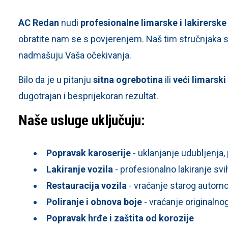
Posebne ponude Dacia Eco-G
AC Redan
nudi
profesionalne limarske i lakirerske
Dacia servis
obratite nam se s povjerenjem. Naš tim stručnjaka 
nadmašuju Vaša očekivanja.
Bilo da je u pitanju
sitna ogrebotina
ili
veći limarsk
dugotrajan i besprijekoran rezultat.
Naše usluge uključuju:
Popravak karoserije
- uklanjanje udubljenja,
Lakiranje vozila
- profesionalno lakiranje sv
Restauracija vozila
- vraćanje starog automobi
Poliranje i obnova boje
- vraćanje originalno
Popravak hrđe i zaštita od korozije