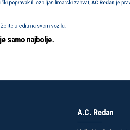
čki popravak ili ozbiljan limarski zahvat,
AC Redan
je pra
želite urediti na svom vozilu.
je samo najbolje.
A.C. Redan