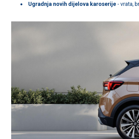
Ugradnja novih dijelova karoserije
- vrata, b