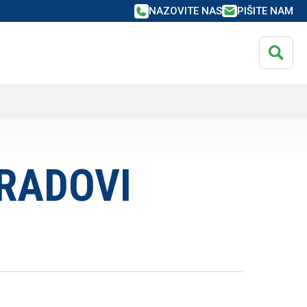
NAZOVITE NAS
PIŠITE NAM
NCIRANJE ZA
OVNE KUPCE
NCIRANJE ZA
anciranje
OVNE KUPCE
iguranje
anciranje
 RADOVI
iguranje