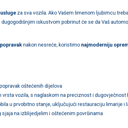
 usluge
za sva vozila. Ako Vašem limenom ljubimcu treba 
s dugogodišnjim iskustvom pobrinut će se da Vaš automob
i popravak
nakon nesreće, koristimo
najmoderniju opremu
 popravak oštećenih dijelova
ih vrsta vozila, s naglaskom na preciznost i dugovječnost
la u prvobitno stanje, uključujući restauraciju limarije i 
g sjaja na izblijedjelim i oštećenim površinama