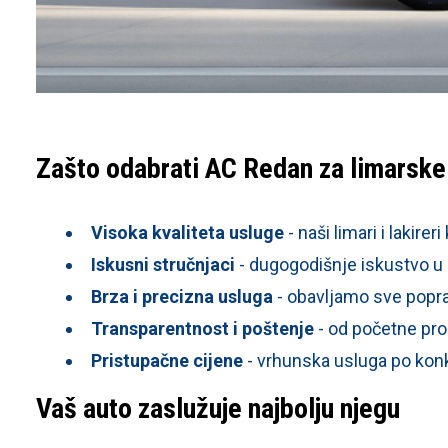
Zašto odabrati AC Redan za limarske 
Visoka kvaliteta usluge
- naši limari i lakire
Iskusni stručnjaci
- dugogodišnje iskustvo u 
Brza i precizna usluga
- obavljamo sve popr
Transparentnost i poštenje
- od početne pro
Pristupačne cijene
- vrhunska usluga po ko
Vaš auto zaslužuje najbolju njegu