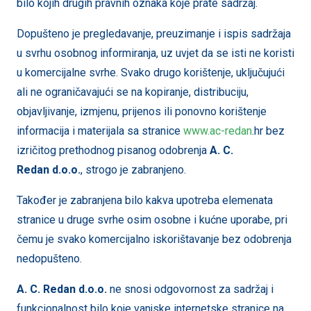
bilo kojih drugih pravnih oznaka koje prate sadržaj.
Dopušteno je pregledavanje, preuzimanje i ispis sadržaja
u svrhu osobnog informiranja, uz uvjet da se isti ne koristi
u komercijalne svrhe. Svako drugo korištenje, uključujući
ali ne ograničavajući se na kopiranje, distribuciju,
objavljivanje, izmjenu, prijenos ili ponovno korištenje
informacija i materijala sa stranice
www.
ac-redan
.hr bez
izričitog prethodnog pisanog odobrenja
A. C.
Redan
d.o.o.
, strogo je zabranjeno.
Također je zabranjena bilo kakva upotreba elemenata
stranice u druge svrhe osim osobne i kućne uporabe, pri
čemu je svako komercijalno iskorištavanje bez odobrenja
nedopušteno.
A. C. Redan
d.o.o.
ne snosi odgovornost za sadržaj i
funkcionalnost bilo koje vanjske internetske stranice na