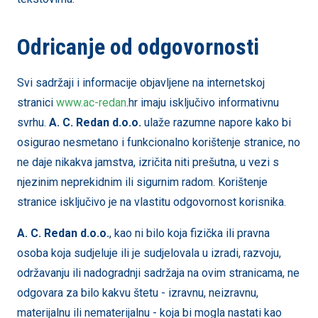
Odricanje od odgovornosti
Svi sadržaji i informacije objavljene na internetskoj
stranici
www.
ac-redan
.hr imaju isključivo informativnu
svrhu.
A. C. Redan
d.o.o.
ulaže razumne napore kako bi
osigurao nesmetano i funkcionalno korištenje stranice, no
ne daje nikakva jamstva, izričita niti prešutna, u vezi s
njezinim neprekidnim ili sigurnim radom. Korištenje
stranice isključivo je na vlastitu odgovornost korisnika.
A. C. Redan
d.o.o.
, kao ni bilo koja fizička ili pravna
osoba koja sudjeluje ili je sudjelovala u izradi, razvoju,
održavanju ili nadogradnji sadržaja na ovim stranicama, ne
odgovara za bilo kakvu štetu - izravnu, neizravnu,
materijalnu ili nematerijalnu - koja bi mogla nastati kao