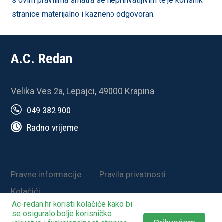
s ovim pravilima smatra se neprihvatljivim te je korisnik
stranice materijalno i kazneno odgovoran.
A.C. Redan
Velika Ves 2a, Lepajci, 49000 Krapina
049 382 900
Radno vrijeme
Pravne informacije
Pravila privatnosti
Kolačići
Ac-redan.hr koristi
kolačiće
kako bi
© 2025-2026. | Development by
STO2
se osiguralo bolje korisničko