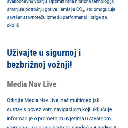
svakodnevnu vožnju. Optimizirana hibridna tehnologija
smanjuje potrošnju goriva i emisije CO₂, što omogućuje
savršenu ravnotežu između performansi i brige za
okoliš.
Uživajte u sigurnoj i
bezbrižnoj vožnji!
Media Nav Live
Otkrijte Media Nav Live, naš multimedijski
sustav s povezivom navigacijom koji uključuje
informacije o prometnim uvjetima u stvarnom
vremenu i ažurirane karte za sljedećih 8 godina.*