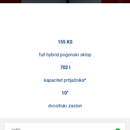
155 KS
full hybrid pogonski sklop
702 l
kapacitet prtljažnika*
10"
dvostruki zaslon