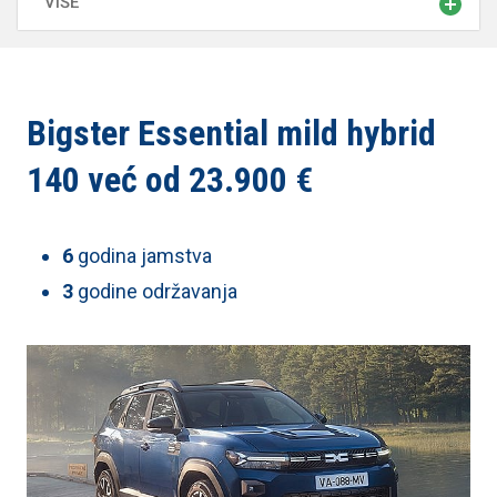
VIŠE
* U litrima VDA.
Bigster Essential mild hybrid
140 već od 23.900 €
6
godina jamstva
3
godine održavanja