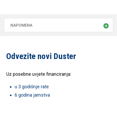
NAPOMENA
*dostupno samo s motorom TCe 130.
Odvezite novi Duster
Uz posebne uvjete financiranja:
u 3 godišnje rate
6 godina jamstva