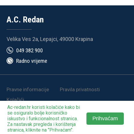
A.C. Redan
Velika Ves 2a, Lepajci, 49000 Krapina
049 382 900
Radno vrijeme
Pravne informacije
Pravila privatnosti
Kolačići
Ac-redan.hr koristi
kolačiće
kako bi
© 2025-2026. | Development by
STO2
se osiguralo bolje korisničko
Prihvaćam
iskustvo i funkcionalnost stranica.
Za nastavak pregleda i korištenja
stranica, kliknite na "Prihvaćam".